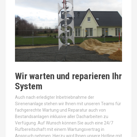
Wir warten und reparieren Ihr
System
Auch nach erledigter Inbetriebnahme der
Sirenenanlage stehen wir Ihnen mit unseren Teams für
fachgerechte Wartung und Reparatur auch von
Bestandsanlagen inklusive aller Dacharbeiten zu
Verfügung. Auf Wunsch können Sie auch eine 24/7
Rufbereitschaft mit einem Wartungsvertrag in
Anspruch nehmen. Hierzu wird Ihnen unsere Hotline mit